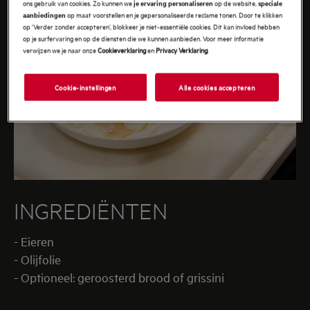
ons gebruik van cookies. Zo kunnen we
op de website,
je ervaring personaliseren
speciale
op maat voorstellen en je gepersonaliseerde reclame tonen. Door te klikken
aanbiedingen
op ‘Verder zonder accepteren’, blokkeer je niet-essentiële cookies. Dit kan invloed hebben
op je surfervaring en op de diensten die we kunnen aanbieden. Voor meer informatie
verwijzen we je naar onze
Cookieverklaring
en
Privacy Verklaring
.
Cookie-instellingen
Alle cookies accepteren
INGREDIËNTEN
- Eieren
- Olijfolie
- Optioneel: geroosterd brood of grissini