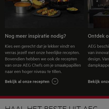
Nog meer inspiratie nodig?
Ontdek o
Kies een gerecht dat je lekker vindt en
AEG beschi
verras jezelf met onze heerlijke recepten.
van innovat
Bovendien hebben we ook de recepten
design. Va
van onze AEG Chefs om je smaakpapillen
dampkappen
naar een hoger niveau te tillen.
Bekijk al onze recepten
Bekijk onz
HAAL HET BESTE UIT AEG