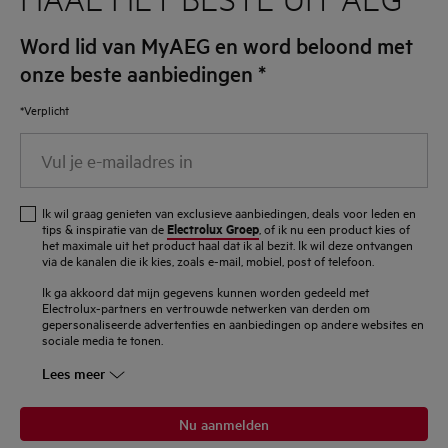
Word lid van MyAEG en word beloond met
onze beste aanbiedingen
*
*Verplicht
Vul
je
e-
Ik wil graag genieten van exclusieve aanbiedingen, deals voor leden en
mailadres
Electrolux Groep
tips & inspiratie van de
, of ik nu een product kies of
het maximale uit het product haal dat ik al bezit. Ik wil deze ontvangen
in
via de kanalen die ik kies, zoals e-mail, mobiel, post of telefoon.
Ik ga akkoord dat mijn gegevens kunnen worden gedeeld met
Electrolux-partners en vertrouwde netwerken van derden om
gepersonaliseerde advertenties en aanbiedingen op andere websites en
sociale media te tonen.
Lees meer
Nu aanmelden