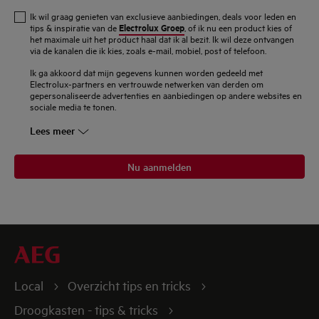
e-
Ik wil graag genieten van exclusieve aanbiedingen, deals voor leden en
mailadres
Electrolux Groep
tips & inspiratie van de
, of ik nu een product kies of
het maximale uit het product haal dat ik al bezit. Ik wil deze ontvangen
in
via de kanalen die ik kies, zoals e-mail, mobiel, post of telefoon.
Ik ga akkoord dat mijn gegevens kunnen worden gedeeld met
Electrolux-partners en vertrouwde netwerken van derden om
gepersonaliseerde advertenties en aanbiedingen op andere websites en
sociale media te tonen.
Lees meer
Nu aanmelden
Local
Overzicht tips en tricks
Droogkasten - tips & tricks