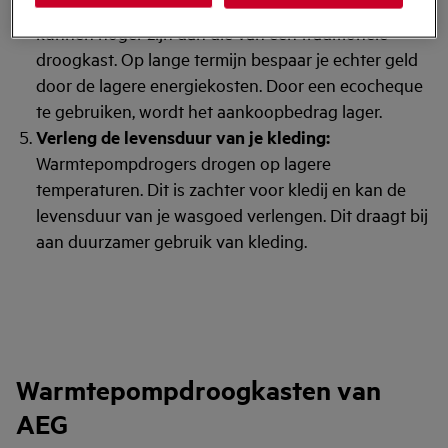
aankoopkosten van een warmtepompdroogkast
kunnen hoger zijn dan die van een traditionele
droogkast. Op lange termijn bespaar je echter geld
door de lagere energiekosten. Door een ecocheque
te gebruiken, wordt het aankoopbedrag lager.
Verleng de levensduur van je kleding:
Warmtepompdrogers drogen op lagere
temperaturen. Dit is zachter voor kledij en kan de
levensduur van je wasgoed verlengen. Dit draagt bij
aan duurzamer gebruik van kleding.
Warmtepompdroogkasten van
AEG