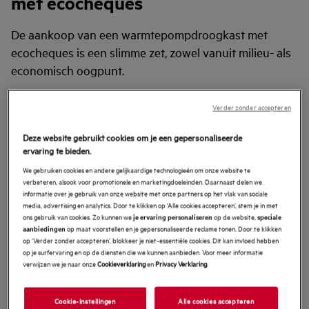
met ecocheques
De aankoop van een warmtepompdroogkast met
ecocheques is een slimme zet, zowel vanuit milieu- als
economisch oogpunt.
Geen extra belasting:
Omdat ecocheques een
Verder zonder accepteren
belastingvrij voordeel zijn, bieden ze een extra
financieel voordeel bij aankoop van een droogkast.
Deze website gebruikt cookies om je een gepersonaliseerde
ervaring te bieden.
Energie-efficiëntie:
Warmtepompdroogkasten zijn
aanzienlijk energiezuiniger dan traditionele drogers.
We gebruiken cookies en andere gelijkaardige technologieën om onze website te
verbeteren, alsook voor promotionele en marketingdoeleinden. Daarnaast delen we
Dit betekent lagere energiekosten en een
informatie over je gebruik van onze website met onze partners op het vlak van sociale
verminderde impact op het milieu. Dit is in lijn met
media, advertising en analytics. Door te klikken op ‘Alle cookies accepteren’, stem je in met
ons gebruik van cookies. Zo kunnen we
op de website,
je ervaring personaliseren
speciale
het doel van ecocheques om milieuvriendelijke
op maat voorstellen en je gepersonaliseerde reclame tonen. Door te klikken
aanbiedingen
aankopen te stimuleren.
op ‘Verder zonder accepteren’, blokkeer je niet-essentiële cookies. Dit kan invloed hebben
op je surfervaring en op de diensten die we kunnen aanbieden. Voor meer informatie
Milieubewust:
Warmtepompdrogers verbruiken
verwijzen we je naar onze
Cookieverklaring
en
Privacy Verklaring
.
minder energie, waardoor de CO2-uitstoot lager is.
Bespaar kosten op de lange termijn:
De
Cookie-instellingen
Alle cookies accepteren