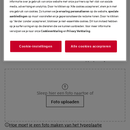
Vind hier de handleiding van je AEG toestel. In onze
informatie over je gebruik van onze website met onze partners op het vlak van sociale
media, advertising en analytics. Door te klikken op ‘Alle cookies accepteren’, stem je in met
webshop
kan je ook onderdelen en accessoires voor je
ons gebruik van cookies. Zo kunnen we
op de website,
je ervaring personaliseren
speciale
toestel
vinden. V
oor het receptenboek voor de
op maat voorstellen en je gepersonaliseerde reclame tonen. Door te klikken
aanbiedingen
op ‘Verder zonder accepteren’, blokkeer je niet-essentiële cookies. Dit kan invloed hebben
voorgeprogrammeerde recepten op je oven kan je
hier
op je surfervaring en op de diensten die we kunnen aanbieden. Voor meer informatie
terecht.
verwijzen we je naar onze
en
.
Cookieverklaring
Privacy Verklaring
Cookie-instellingen
Alle cookies accepteren
Hoe moet ik een foto maken van het typeplaatje?
Sleep hier een foto naartoe of
Foto uploaden
Hoe moet je een foto maken van het typeplaatje