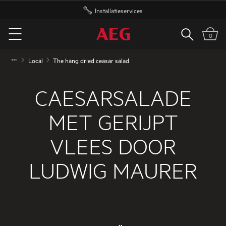
Gratis levering vanaf 50 euro
Zoeken
0
Menu
Local
The hang dried ceasar salad
CAESARSALADE
MET GERIJPT
VLEES DOOR
LUDWIG MAURER