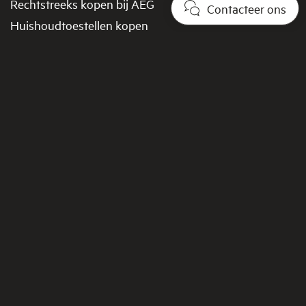
Rechtstreeks kopen bij AEG
Contacteer ons
Huishoudtoestellen kopen
Onderdelen kopen
Promoties en aanbiedingen
Verkoopsvoorwaarden
FAQ shop
Retourbeleid​