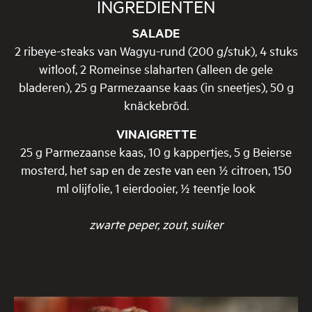
INGREDIËNTEN
SALADE
2 ribeye-steaks van Wagyu-rund (200 g/stuk), 4 stuks
witloof, 2 Romeinse slaharten (alleen de gele
bladeren), 25 g Parmezaanse kaas (in sneetjes), 50 g
knäckebröd.
VINAIGRETTE
25 g Parmezaanse kaas, 10 g kappertjes, 5 g Beierse
mosterd, het sap en de zeste van een ½ citroen, 150
ml olijfolie, 1 eierdooier, ½ teentje look
zwarte peper, zout, suiker