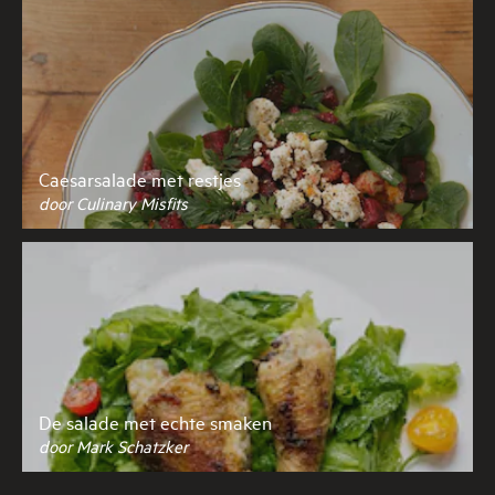
Caesarsalade met restjes
door Culinary Misfits
De salade met echte smaken
door Mark Schatzker