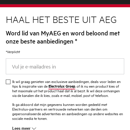
HAAL HET BESTE UIT AEG
Word lid van MyAEG en word beloond met
onze beste aanbiedingen
*
*Verplicht
Vul
je
e-
Ik wil graag genieten van exclusieve aanbiedingen, deals voor leden en
mailadres
Electrolux Groep
tips & inspiratie van de
, of ik nu een product kies of
het maximale uit het product haal dat ik al bezit. Ik wil deze ontvangen
in
via de kanalen die ik kies, zoals e-mail, mobiel, post of telefoon.
Ik ga akkoord dat mijn gegevens kunnen worden gedeeld met
Electrolux-partners en vertrouwde netwerken van derden om
gepersonaliseerde advertenties en aanbiedingen op andere websites en
sociale media te tonen.
Lees meer