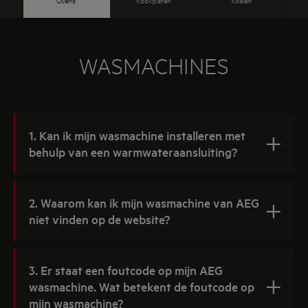
accessoires in de
webshop
te verkennen.
Ovens
Kookplaten
Koelen
WASMACHINES
1. Kan ik mijn wasmachine installeren met
behulp van een warmwateraansluiting?
2. Waarom kan ik mijn wasmachine van AEG
niet vinden op de website?
3. Er staat een foutcode op mijn AEG
wasmachine. Wat betekent de foutcode op
mijn wasmachine?