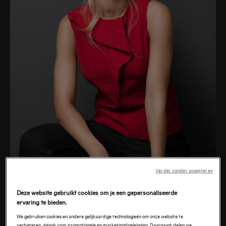
Verder zonder accepteren
Deze website gebruikt cookies om je een gepersonaliseerde
ervaring te bieden.
Ontdek wasmachines
We gebruiken cookies en andere gelijkaardige technologieën om onze website te
Schitterende wasresultaten
verbeteren, alsook voor promotionele en marketingdoeleinden. Daarnaast delen we