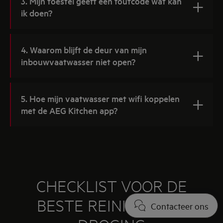
3. Mijn toestel geeft een foutcode wat kan
ik doen?
4. Waarom blijft de deur van mijn
inbouwvaatwasser niet open?
5. Hoe mijn vaatwasser met wifi koppelen
met de AEG Kitchen app?
CHECKLIST VOOR DE
BESTE REINIGING EN
Contacteer ons