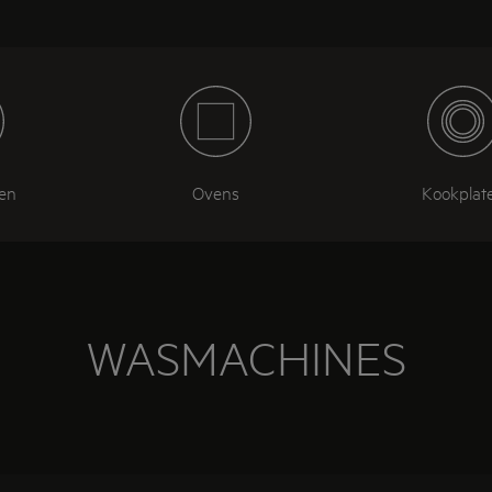
en
Ovens
Kookplat
WASMACHINES