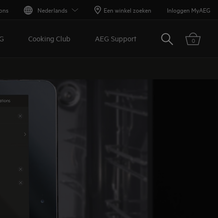
ons
Nederlands
Een winkel zoeken
Inloggen MyAEG
Zoeken
G
Cooking Club
AEG Support
0