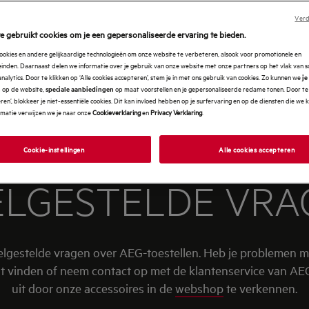
Verd
e gebruikt cookies om je een gepersonaliseerde ervaring te bieden.
ookies en andere gelijkaardige technologieën om onze website te verbeteren, alsook voor promotionele en
nden. Daarnaast delen we informatie over je gebruik van onze website met onze partners op het vlak van so
analytics. Door te klikken op ‘Alle cookies accepteren’, stem je in met ons gebruik van cookies. Zo kunnen we
je
op de website,
op maat voorstellen en je gepersonaliseerde reclame tonen. Door te 
n
speciale aanbiedingen
en’, blokkeer je niet-essentiële cookies. Dit kan invloed hebben op je surfervaring en op de diensten die we
rmatie verwijzen we je naar onze
Cookieverklaring
en
Privacy Verklaring
.
Cookie-instellingen
Alle cookies accepteren
ELGESTELDE VRA
elgestelde vragen over AEG-toestellen. Heb je problemen me
 vinden of neem contact op met de klantenservice van AEG.
uit door onze accessoires in de
webshop
te verkennen.