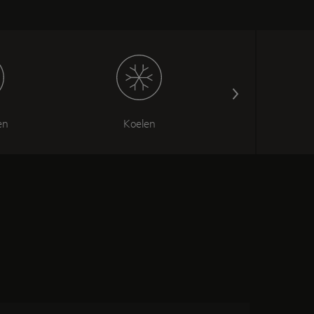
en
Koelen
Dampkap