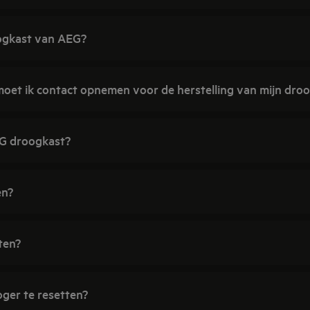
ogkast van AEG?
moet ik contact opnemen voor de herstelling van mijn dro
EG droogkast?
en?
ten?
oger te resetten?