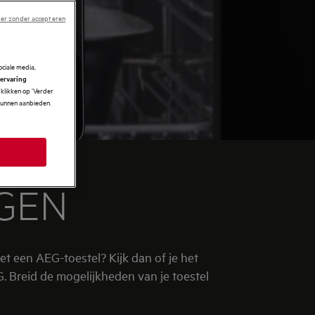
er zonder accepteren
ciale media,
 ervaring
klikken op ‘Verder
 kunnen aanbieden.
GEN
t een AEG-toestel? Kijk dan of je het
 Breid de mogelijkheden van je toestel