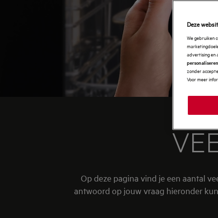
Deze websit
We gebruiken c
marketingdoelei
advertising en 
personalisere
zonder accepter
Voor meer info
VE
Op deze pagina vind je een aantal ve
antwoord op jouw vraag hieronder kunt