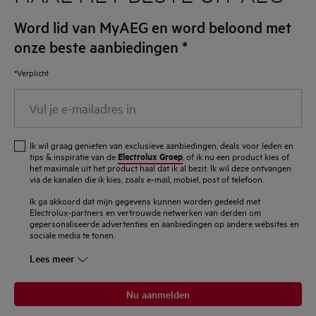
Word lid van MyAEG en word beloond met
onze beste aanbiedingen
*
*Verplicht
Vul
je
e-
Ik wil graag genieten van exclusieve aanbiedingen, deals voor leden en
mailadres
Electrolux Groep
tips & inspiratie van de
, of ik nu een product kies of
het maximale uit het product haal dat ik al bezit. Ik wil deze ontvangen
in
via de kanalen die ik kies, zoals e-mail, mobiel, post of telefoon.
Ik ga akkoord dat mijn gegevens kunnen worden gedeeld met
Electrolux-partners en vertrouwde netwerken van derden om
gepersonaliseerde advertenties en aanbiedingen op andere websites en
sociale media te tonen.
Lees meer
Nu aanmelden