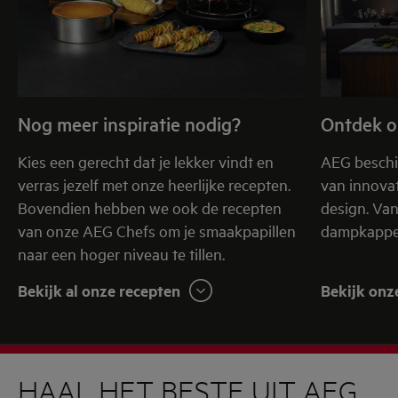
Nog meer inspiratie nodig?
Ontdek o
Kies een gerecht dat je lekker vindt en
AEG beschi
verras jezelf met onze heerlijke recepten.
van innovat
Bovendien hebben we ook de recepten
design. Va
van onze AEG Chefs om je smaakpapillen
dampkappen
naar een hoger niveau te tillen.
Bekijk al onze recepten
Bekijk onz
HAAL HET BESTE UIT AEG