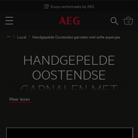
Koop rechtstreeks bij AEG
Zoeken
0
Menu
Local
Handgepelde Oostendse garnalen met witte asperges
HANDGEPELDE
OOSTENDSE
GARNALEN MET
Meer lezen
WITTE ASPERGES
Bewust omgaan met wat de aarde je te bieden
heeft, doe je ook door lokaal seizoensgericht te
koken.