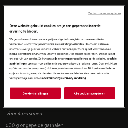
Verder zonder accepteren
Deze website gebruikt cookies om je een gepersonaliseerde
ervaring te bieden.
We gebruiken cookies en andere gelijkaardige technologieën om onze website te
verbeteren, alsook voor promotionele en marketingdoeleinden. Daarnaast delen we
informatie over je gebruik van onze website met onze partners op het vlak van sociale
media, advertising en analytics. Door te klikken op ‘Alle cookies accepteren’, stem je in met
ons gebruik van cookies. Zo kunnen we
op de website,
je ervaring personaliseren
speciale
op maat voorstellen en je gepersonaliseerde reclame tonen. Door te klikken
aanbiedingen
op ‘Verder zonder accepteren’, blokkeer je niet-essentiële cookies. Dit kan invloed hebben
op je surfervaring en op de diensten die we kunnen aanbieden. Voor meer informatie
verwijzen we je naar onze
Cookieverklaring
en
Privacy Verklaring
.
Cookie-instellingen
Alle cookies accepteren
INGREDIËNTEN
Voor 4 personen
600 g ongepelde garnalen