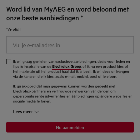
Word lid van MyAEG en word beloond met
zeef en mix.
Bak de polderaardappelen gedurende 1 uur op een
onze beste aanbiedingen
*
oven van 200 °C, snijd ze in tweeën, hol uit met een
*Verplicht
lepel en meng met 200 g boter en 30 g zure room tot
Vul
een puree.
je
e-
Tips
Ik wil graag genieten van exclusieve aanbiedingen, deals voor leden en
mailadres
- Fileer en reinig alle vissen.
Electrolux Groep
tips & inspiratie van de
, of ik nu een product kies of
het maximale uit het product haal dat ik al bezit. Ik wil deze ontvangen
in
- Reinig de kokkels en de mossels tot er geen zand
via de kanalen die ik kies, zoals e-mail, mobiel, post of telefoon.
meer in het water te zien is.
Ik ga akkoord dat mijn gegevens kunnen worden gedeeld met
- Indien er geen mosselen voorradig zijn, gebruik
Electrolux-partners en vertrouwde netwerken van derden om
gepersonaliseerde advertenties en aanbiedingen op andere websites en
kokkels en bak op. Gebruik op dezelfde manier het
sociale media te tonen.
sap voor de selderjus.
Lees meer
- Serveer eventueel met koude garnalen.
- Serveer eventueel met mayonaise van peterselie,
Nu aanmelden
look en Oud Brugge Kaas