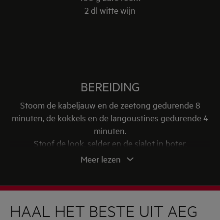
2 dl witte wijn
BEREIDING
Stoom de kabeljauw en de zeetong gedurende 8
minuten, de kokkels en de langoustines gedurende 4
minuten.
Stoof de look, selder en de sjalot in boter.
Voeg de mosselen toe en blus met witte wijn.
Meer lezen
Versnijd de selder en stoom gedurende 8 minuten.
Versnijd vervolgens de prei en vacuümeer met boter
en zout gedurende 8 minuten.
HAAL HET BESTE UIT AEG
Maak de selderjus met mosselsap, selder, peterselie,
boter en zure room in een blender. Passeer door een