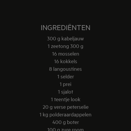
INGREDIËNTEN
300 g kabeljauw
1 zeetong 300 g
16 mosselen
16 kokkels
8 langoustines
1 selder
1 prei
1 sjalot
1 teentje look
20 g verse peterselie
1 kg polderaardappelen
400 g boter
100 g zure room