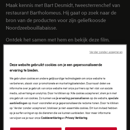
Maak kennis met Bart Desmidt, tweesterrenchef van
restaurant Bartholomeus. Hij gaat op zoek naar de
bron van de producten voor zijn geliefkoosde
Noordzeebouillabaisse.
Ontdek het samen met hem en bekijk deze film.
Verder zonder accepteren
Deze website gebruikt cookies om je een gepersonaliseerde
ervaring te bieden.
We gebruiken cookies en andere gelijkaardige technologieën om onze website te
verbeteren, alsook voor promotionele en marketingdoeleinden. Daarnaast delen we
informatie over je gebruik van onze website met onze partners op het vlak van sociale
media, advertising en analytics. Door te klikken op ‘Alle cookies accepteren’, stem je in met
ons gebruik van cookies. Zo kunnen we
op de website,
je ervaring personaliseren
speciale
op maat voorstellen en je gepersonaliseerde reclame tonen. Door te klikken
aanbiedingen
op ‘Verder zonder accepteren’, blokkeer je niet-essentiële cookies. Dit kan invloed hebben
op je surfervaring en op de diensten die we kunnen aanbieden. Voor meer informatie
verwijzen we je naar onze
Cookieverklaring
en
Privacy Verklaring
.