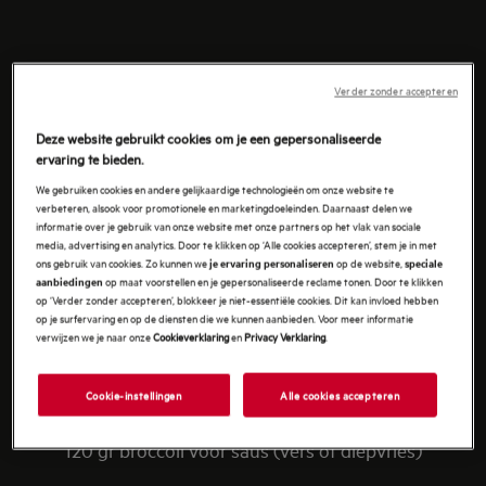
INGREDIËNTEN
Verder zonder accepteren
(voor 4 personen)
Deze website gebruikt cookies om je een gepersonaliseerde
ervaring te bieden.
We gebruiken cookies en andere gelijkaardige technologieën om onze website te
verbeteren, alsook voor promotionele en marketingdoeleinden. Daarnaast delen we
4 grote filets tongscharfilet (zonder vel en graten)
informatie over je gebruik van onze website met onze partners op het vlak van sociale
media, advertising en analytics. Door te klikken op ‘Alle cookies accepteren’, stem je in met
½ Ardeense rookworst
ons gebruik van cookies. Zo kunnen we
op de website,
je ervaring personaliseren
speciale
op maat voorstellen en je gepersonaliseerde reclame tonen. Door te klikken
aanbiedingen
op ‘Verder zonder accepteren’, blokkeer je niet-essentiële cookies. Dit kan invloed hebben
120 gr in stukjes gesneden broccoli
op je surfervaring en op de diensten die we kunnen aanbieden. Voor meer informatie
verwijzen we je naar onze
Cookieverklaring
en
Privacy Verklaring
.
200 gr gaargekookte zuurkool (met spek, look, geutje
witte wijn, tijmtakje, laurierblaadje, jeneverbesjes,
Cookie-instellingen
Alle cookies accepteren
peper en zout) (convenience, glas, blik of diepvries)
120 gr broccoli voor saus (vers of diepvries)