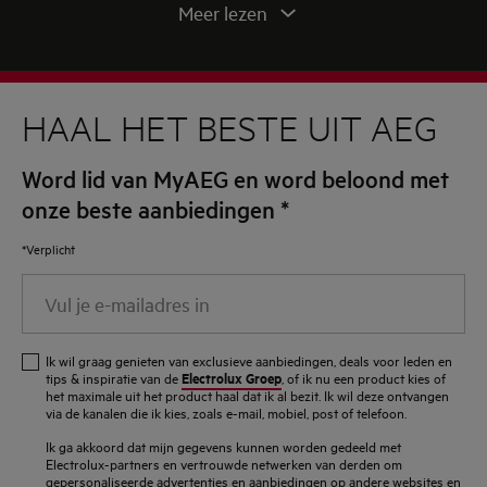
Meer lezen
Broccoli en boterbonen 8 minuten stomen zodat ze
nog krokant gaar zijn. Vervolgens deze toevoegen
aan de zuurkool.
HAAL HET BESTE UIT AEG
Een deel van de jus van de zuurkool opwarmen en
mixen met wat verse kruiden, 120 gr gestoomde
Word lid van MyAEG en word beloond met
broccoli en een geut olijfolie tot we een smeuïg sausje
onze beste aanbiedingen
*
bekomen. Goed kruiden.
*Verplicht
De tongscharfilets plooien en gaar stomen.
Vul
De zuurkool mix over de borden verdelen. De
je
tongschar centraal op de zuurkool plaatsen.
e-
Ik wil graag genieten van exclusieve aanbiedingen, deals voor leden en
Oversausen met een stevige eetlepel saus,
mailadres
Electrolux Groep
tips & inspiratie van de
, of ik nu een product kies of
het maximale uit het product haal dat ik al bezit. Ik wil deze ontvangen
boterbonen over de zuurkool verdelen, alsook de in
in
via de kanalen die ik kies, zoals e-mail, mobiel, post of telefoon.
staafjes gesneden en gebakken rookworst.
Ik ga akkoord dat mijn gegevens kunnen worden gedeeld met
Electrolux-partners en vertrouwde netwerken van derden om
gepersonaliseerde advertenties en aanbiedingen op andere websites en