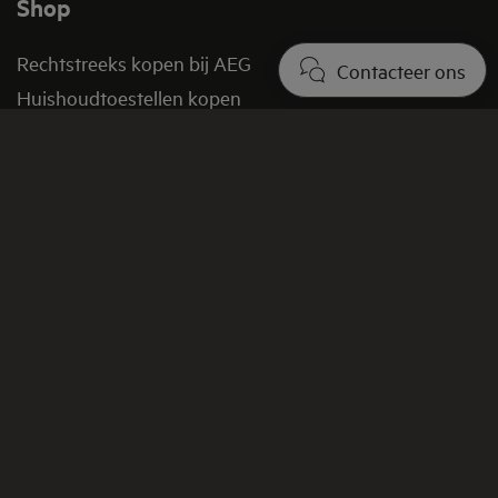
Shop
Rechtstreeks kopen bij AEG
Contacteer ons
Huishoudtoestellen kopen
Onderdelen kopen
Promoties en aanbiedingen
Verkoopsvoorwaarden
FAQ shop
Retourbeleid​